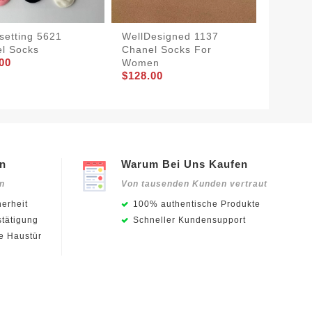
Chanel
setting 5621
WellDesigned 1137
Women 
l Socks
Chanel Socks For
$132.0
00
Women
$128.00
en
Warum Bei Uns Kaufen
en
Von tausenden Kunden vertraut
erheit
100% authentische Produkte
stätigung
Schneller Kundensupport
ie Haustür