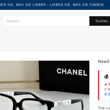
FINDEN SIE, WAS SIE LIEBEN – LIEBEN SIE, WAS SIE FINDEN!
Suchen..
NewSt
💰
🔥 
✅ 
⚠️ 
The cur