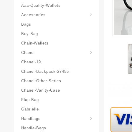
Aaa-Quality-Wallets
Hat-And-Scarf-And-Glove
Accessories
Bags
Boy-Bag
Chain-Wallets
Chanel
Chanel-19
Chanel-Backpack-27455
Chanel-Other-Series
Chanel-Vanity-Case
Flap-Bag
Gabrielle
Chanel-Messenger-Bags
Handbags
Handle-Bags