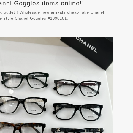
anel Goggles items online!!
, outlet ! Wholesale new arrivals cheap fake
Chanel
le style Chanel Goggles #1090181.