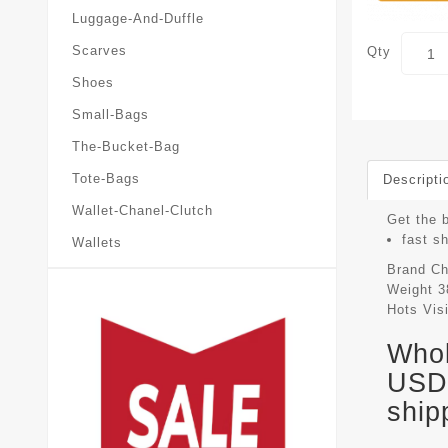
Luggage-And-Duffle
Scarves
Qty
Shoes
Small-Bags
The-Bucket-Bag
Tote-Bags
Descripti
Wallet-Chanel-Clutch
Get the 
fast s
Wallets
Brand
Ch
Weight
3
Hots Vis
Whol
USD 
ship