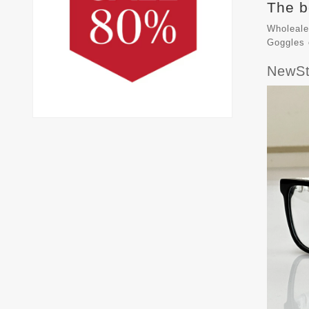
The b
Wholeale
Goggles
NewSt