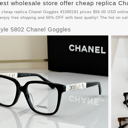
est wholesale store offer cheap replica Ch
 cheap replica Chanel Goggles #1090181 prices $56.00 USD online
enjoy free shipping and 66%-OFF with best quality! The hot on sa
yle 5802 Chanel Goggles