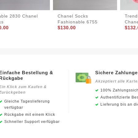
able 2830 Chanel
Chanel Socks
Trend
ks
Fashionable 6755
Chane
0.00
$130.00
$132.
Einfache Bestellung &
Sichere Zahlung
Rückgabe
Akzeptiert alle Kart
Ein Klick zum Kaufen &
100% Zahlungssich
Zurückgeben
Authentifizierte Be
Gleiche Tageslieferung
Lieferung bis an d
verfügbar
Rückgabe mit einem Klick
Schneller Support verfügbar