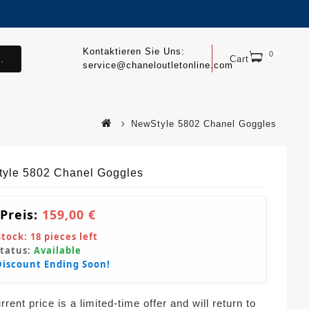
Kontaktieren Sie Uns:
0
.
Cart
service@chaneloutletonline.com
NewStyle 5802 Chanel Goggles
yle 5802 Chanel Goggles
 Preis:
159,00 €
Stock:
18
pieces left
Status:
Available
Discount Ending Soon!
rent price is a limited-time offer and will return to