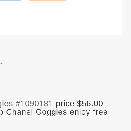
on.
gles #1090181
price $56.00
p Chanel Goggles enjoy free