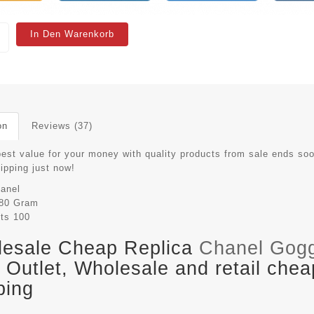
In Den Warenkorb
on
Reviews (37)
best value for your money with quality products from sale ends so
hipping just now!
anel
80 Gram
its
100
esale Cheap Replica
Chanel Gog
Outlet, Wholesale and retail chea
ping