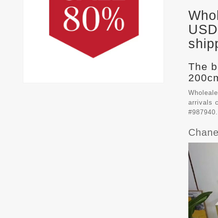
Whol
USD 
ship
The b
200cm
Wholeale
arrivals
#987940.
Chane