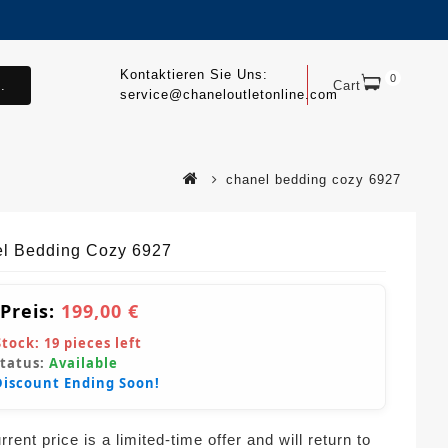
Kontaktieren Sie Uns:
0
.
Cart
service@chaneloutletonline.com
chanel bedding cozy 6927
l Bedding Cozy 6927
 Preis:
199,00 €
Stock:
19
pieces left
Status:
Available
Discount Ending Soon!
rent price is a limited-time offer and will return to