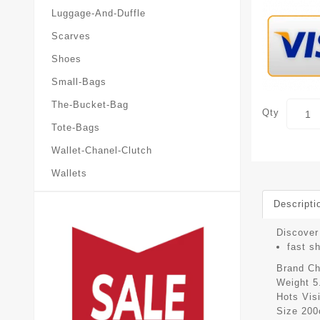
Luggage-And-Duffle
Scarves
Shoes
Small-Bags
The-Bucket-Bag
Qty
Tote-Bags
Wallet-Chanel-Clutch
Wallets
Descripti
Discover
fast s
Brand
Ch
Weight
5
Hots Vis
Size
200