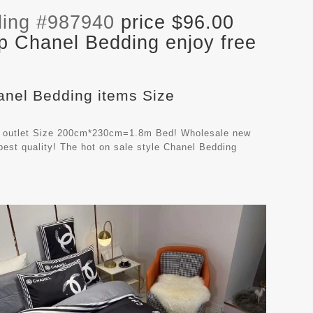
ing #987940
price $96.00
p Chanel Bedding enjoy free
hanel Bedding items Size
e, outlet Size 200cm*230cm=1.8m Bed! Wholesale new
est quality! The hot on sale style Chanel Bedding