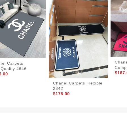
Chane
nel Carpets
Comp
hQuality 4646
$167.
5.00
Chanel Carpets Flexible
2342
$175.00