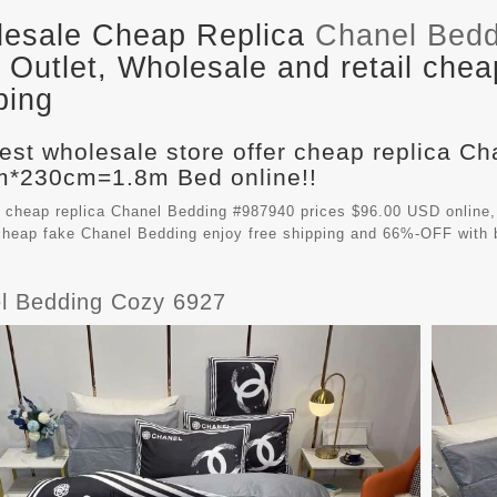
esale Cheap Replica
Chanel Bedd
Outlet, Wholesale and retail chea
ping
est wholesale store offer cheap replica C
*230cm=1.8m Bed online!!
 cheap replica Chanel Bedding #987940 prices $96.00 USD onlin
 cheap fake
Chanel Bedding
enjoy free shipping and 66%-OFF with b
l Bedding Cozy 6927