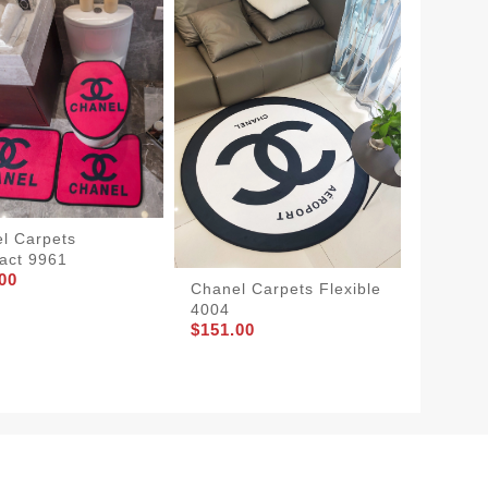
l Carpets
act 9961
00
Chanel Carpets Flexible
4004
BestVa
$151.00
Carpet
$175.0