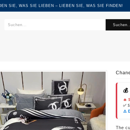
FINDEN SIE, WAS SIE LIEBEN – LIEBEN SIE, WAS SIE FINDEN!
Suchen..
Chane
💰
🔥 
✅ 
⚠️ 
The cur