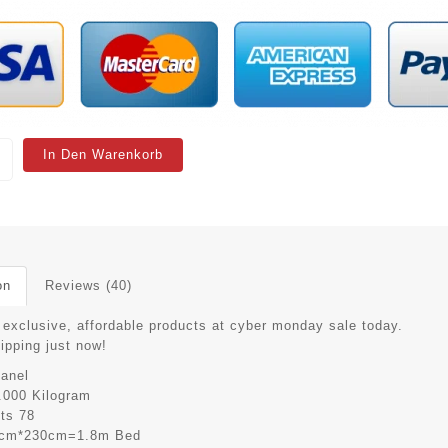
In Den Warenkorb
on
Reviews (40)
 exclusive, affordable products at cyber monday sale today.
hipping just now!
anel
.000 Kilogram
its
78
cm*230cm=1.8m Bed