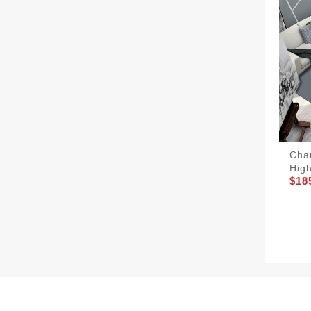
Cha
Hig
$18