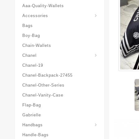
Aaa-Quality-Wallets
Hat-And-Scarf-And-Glove
Accessories
Bags
Boy-Bag
Chain-Wallets
Chanel
Chanel-19
Chanel-Backpack-27455
Chanel-Other-Series
Chanel-Vanity-Case
Flap-Bag
Gabrielle
Chanel-Messenger-Bags
Handbags
Handle-Bags